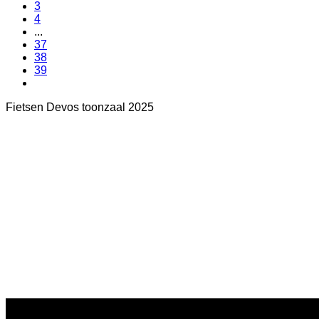
3
4
...
37
38
39
Fietsen Devos toonzaal 2025