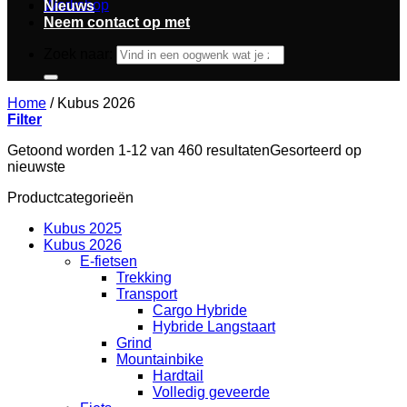
Workshop
Nieuws
Neem contact op met
Zoek naar:
Home
/
Kubus 2026
Filter
Getoond worden 1-12 van 460 resultaten
Gesorteerd op
nieuwste
Productcategorieën
Kubus 2025
Kubus 2026
E-fietsen
Trekking
Transport
Cargo Hybride
Hybride Langstaart
Grind
Mountainbike
Hardtail
Volledig geveerde