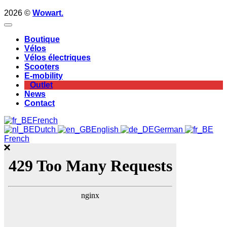
2026 ©
Wowart.
Boutique
Vélos
Vélos électriques
Scooters
E-mobility
Outlet
News
Contact
French
Dutch
English
German
French