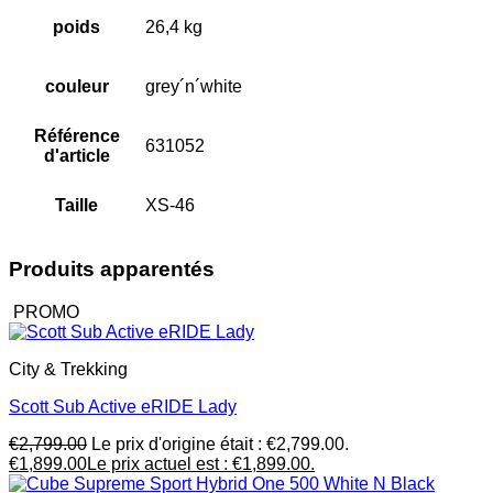
poids
26,4 kg
couleur
grey´n´white
Référence
631052
d'article
Taille
XS-46
Produits apparentés
PROMO
City & Trekking
Scott Sub Active eRIDE Lady
€
2,799.00
Le prix d'origine était : €2,799.00.
€
1,899.00
Le prix actuel est : €1,899.00.