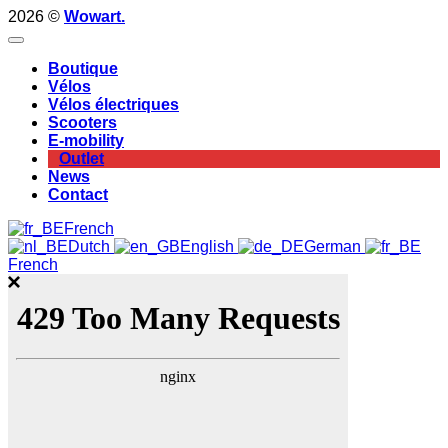
2026 ©
Wowart.
Boutique
Vélos
Vélos électriques
Scooters
E-mobility
Outlet
News
Contact
French
Dutch
English
German
French