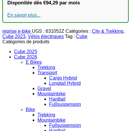
Disponible dès €94,29 par mois
En savoir plus...
reprise e-bike
UGS :
631052Z
Catégories :
City & Trekking
,
Cube 2023
,
Vélos électriques
Tag :
Cube
Catégories de produits
Cube 2025
Cube 2026
E Bikes
Trekking
Transport
Cargo Hybrid
Longtail Hybrid
Gravel
Mountainbike
Hardtail
Fullsuspension
Bike
Trekking
Mountainbike
Fullsuspension
Hardtail