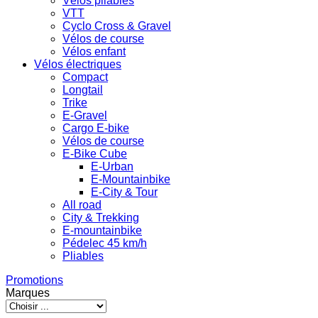
Vélos pliables
VTT
Cyclo Cross & Gravel
Vélos de course
Vélos enfant
Vélos électriques
Compact
Longtail
Trike
E-Gravel
Cargo E-bike
Vélos de course
E-Bike Cube
E-Urban
E-Mountainbike
E-City & Tour
All road
City & Trekking
E-mountainbike
Pédelec 45 km/h
Pliables
Promotions
Marques