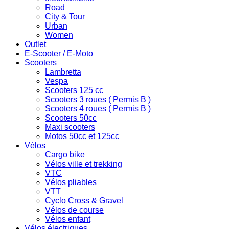
Road
City & Tour
Urban
Women
Outlet
E-Scooter / E-Moto
Scooters
Lambretta
Vespa
Scooters 125 cc
Scooters 3 roues ( Permis B )
Scooters 4 roues ( Permis B )
Scooters 50cc
Maxi scooters
Motos 50cc et 125cc
Vélos
Cargo bike
Vélos ville et trekking
VTC
Vélos pliables
VTT
Cyclo Cross & Gravel
Vélos de course
Vélos enfant
Vélos électriques