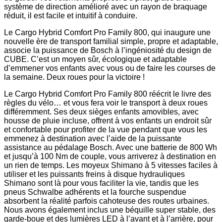
système de direction amélioré avec un rayon de braquage
réduit, il est facile et intuitif à conduire.
Le Cargo Hybrid Comfort Pro Family 800, qui inaugure une
nouvelle ère de transport familial simple, propre et adaptable,
associe la puissance de Bosch à l’ingéniosité du design de
CUBE. C’est un moyen sûr, écologique et adaptable
d’emmener vos enfants avec vous ou de faire les courses de
la semaine. Deux roues pour la victoire !
Le Cargo Hybrid Comfort Pro Family 800 réécrit le livre des
règles du vélo… et vous fera voir le transport à deux roues
différemment. Ses deux sièges enfants amovibles, avec
housse de pluie incluse, offrent à vos enfants un endroit sûr
et confortable pour profiter de la vue pendant que vous les
emmenez à destination avec l’aide de la puissante
assistance au pédalage Bosch. Avec une batterie de 800 Wh
et jusqu’à 100 Nm de couple, vous arriverez à destination en
un rien de temps. Les moyeux Shimano à 5 vitesses faciles à
utiliser et les puissants freins à disque hydrauliques
Shimano sont là pour vous faciliter la vie, tandis que les
pneus Schwalbe adhérents et la fourche suspendue
absorbent la réalité parfois cahoteuse des routes urbaines.
Nous avons également inclus une béquille super stable, des
garde-boue et des lumières LED à l’avant et à l’arrière, pour