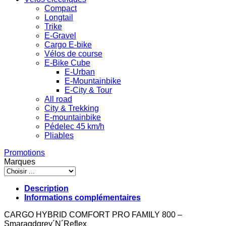
Compact
Longtail
Trike
E-Gravel
Cargo E-bike
Vélos de course
E-Bike Cube
E-Urban
E-Mountainbike
E-City & Tour
All road
City & Trekking
E-mountainbike
Pédelec 45 km/h
Pliables
Promotions
Marques
Description
Informations complémentaires
CARGO HYBRID COMFORT PRO FAMILY 800 –
Smaragdgrey´N´Reflex