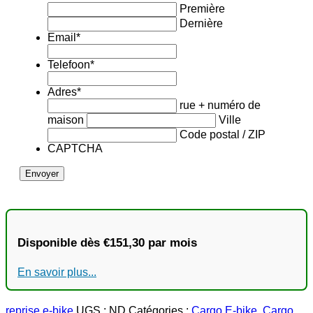
Première
Dernière
Email
*
Telefoon
*
Adres
*
rue + numéro de
maison
Ville
Code postal / ZIP
CAPTCHA
Disponible dès €151,30 par mois
En savoir plus...
reprise e-bike
UGS :
ND
Catégories :
Cargo E-bike
,
Cargo