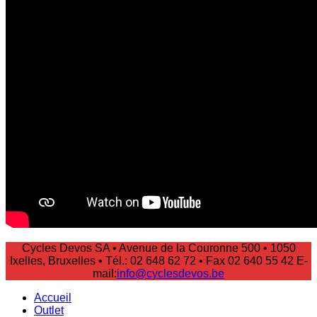
Cycles Devos SA • Avenue de la Couronne 500 • 1050
Ixelles, Bruxelles • Tél.: 02 648 62 72 • Fax 02 640 55 42 E-
mail:
info@cyclesdevos.be
Accueil
Outlet