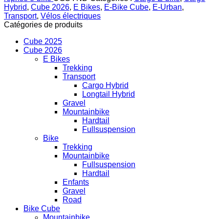
Hybrid
,
Cube 2026
,
E Bikes
,
E-Bike Cube
,
E-Urban
,
Transport
,
Vélos électriques
Catégories de produits
Cube 2025
Cube 2026
E Bikes
Trekking
Transport
Cargo Hybrid
Longtail Hybrid
Gravel
Mountainbike
Hardtail
Fullsuspension
Bike
Trekking
Mountainbike
Fullsuspension
Hardtail
Enfants
Gravel
Road
Bike Cube
Mountainbike