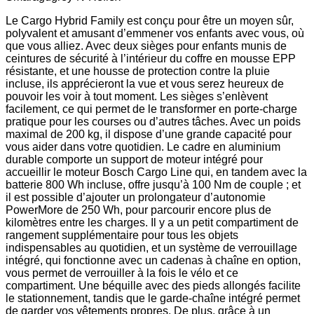
Le Cargo Hybrid Family est conçu pour être un moyen sûr,
polyvalent et amusant d’emmener vos enfants avec vous, où
que vous alliez. Avec deux sièges pour enfants munis de
ceintures de sécurité à l’intérieur du coffre en mousse EPP
résistante, et une housse de protection contre la pluie
incluse, ils apprécieront la vue et vous serez heureux de
pouvoir les voir à tout moment. Les sièges s’enlèvent
facilement, ce qui permet de le transformer en porte-charge
pratique pour les courses ou d’autres tâches. Avec un poids
maximal de 200 kg, il dispose d’une grande capacité pour
vous aider dans votre quotidien. Le cadre en aluminium
durable comporte un support de moteur intégré pour
accueillir le moteur Bosch Cargo Line qui, en tandem avec la
batterie 800 Wh incluse, offre jusqu’à 100 Nm de couple ; et
il est possible d’ajouter un prolongateur d’autonomie
PowerMore de 250 Wh, pour parcourir encore plus de
kilomètres entre les charges. Il y a un petit compartiment de
rangement supplémentaire pour tous les objets
indispensables au quotidien, et un système de verrouillage
intégré, qui fonctionne avec un cadenas à chaîne en option,
vous permet de verrouiller à la fois le vélo et ce
compartiment. Une béquille avec des pieds allongés facilite
le stationnement, tandis que le garde-chaîne intégré permet
de garder vos vêtements propres. De plus, grâce à un