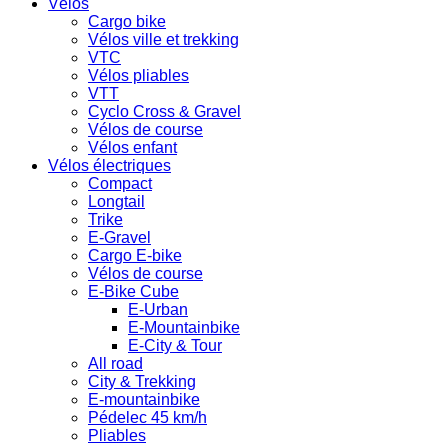
Vélos
Cargo bike
Vélos ville et trekking
VTC
Vélos pliables
VTT
Cyclo Cross & Gravel
Vélos de course
Vélos enfant
Vélos électriques
Compact
Longtail
Trike
E-Gravel
Cargo E-bike
Vélos de course
E-Bike Cube
E-Urban
E-Mountainbike
E-City & Tour
All road
City & Trekking
E-mountainbike
Pédelec 45 km/h
Pliables