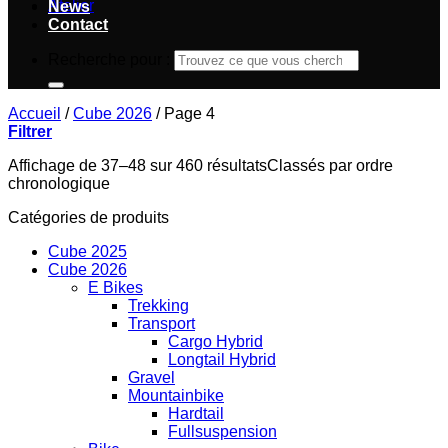
Atelier
News
Contact
Recherche pour :
Accueil
/
Cube 2026
/
Page 4
Filtrer
Affichage de 37–48 sur 460 résultats
Classés par ordre
chronologique
Catégories de produits
Cube 2025
Cube 2026
E Bikes
Trekking
Transport
Cargo Hybrid
Longtail Hybrid
Gravel
Mountainbike
Hardtail
Fullsuspension