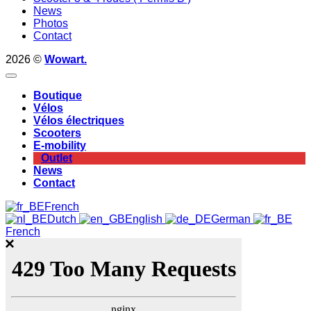
News
Photos
Contact
2026 ©
Wowart.
Boutique
Vélos
Vélos électriques
Scooters
E-mobility
Outlet
News
Contact
French
Dutch
English
German
French