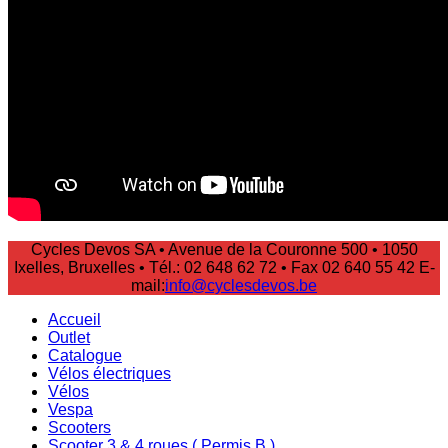
Cycles Devos SA • Avenue de la Couronne 500 • 1050
Ixelles, Bruxelles • Tél.: 02 648 62 72 • Fax 02 640 55 42 E-
mail:
info@cyclesdevos.be
Accueil
Outlet
Catalogue
Vélos électriques
Vélos
Vespa
Scooters
Scooter 3 & 4 roues ( Permis B )