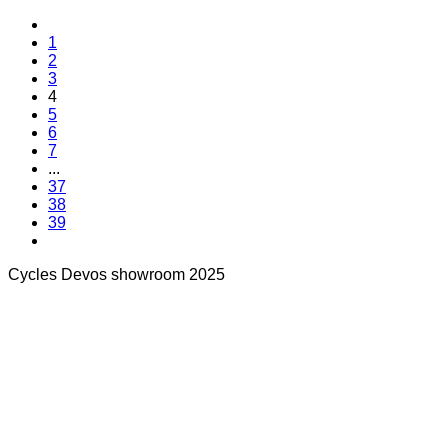
1
2
3
4
5
6
7
...
37
38
39
Cycles Devos showroom 2025